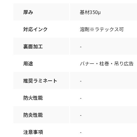
厚み
基材350μ
対応インク
溶剤※ラテックス可
裏面加工
-
用途
バナー・柱巻・吊り広告
推奨ラミネート
-
防火性能
-
防炎性能
-
注意事項
-