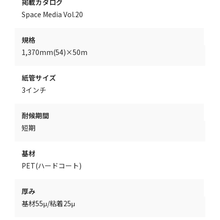
掲載カタログ
Space Media Vol.20
規格
1,370mm(54)×50m
紙管サイズ
3インチ
耐候期間
短期
基材
PET(ハードコート)
厚み
基材55μ/粘着25μ