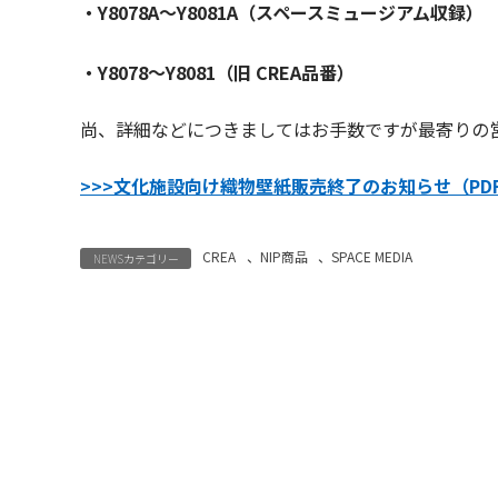
・Y8078A～Y8081A（スペースミュージアム収録）
・Y8078～Y8081（旧 CREA品番）
尚、詳細などにつきましてはお手数ですが最寄りの
>>>文化施設向け織物壁紙販売終了のお知らせ（PDF
CREA
、
NIP商品
、
SPACE MEDIA
NEWSカテゴリー