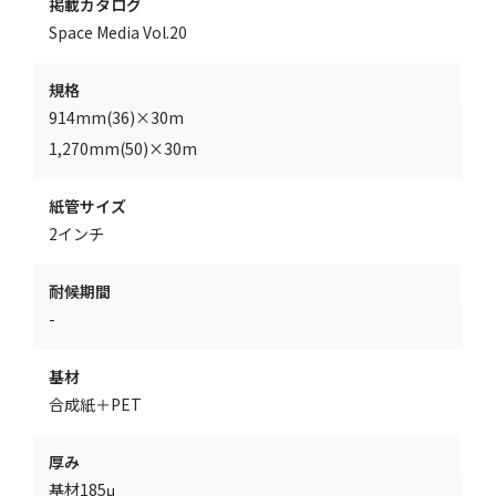
掲載カタログ
Space Media Vol.20
規格
914mm(36)×30m
1,270mm(50)×30m
紙管サイズ
2インチ
耐候期間
-
基材
合成紙＋PET
厚み
基材185μ