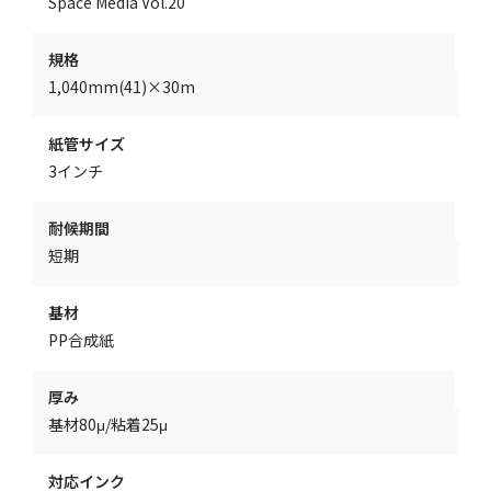
Space Media Vol.20
規格
1,040mm(41)×30m
紙管サイズ
3インチ
耐候期間
短期
基材
PP合成紙
厚み
基材80μ/粘着25μ
対応インク