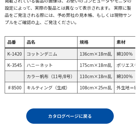
掲載されている製品の画像は、お使いのコンピュータやモニタの
設定によって、実際の製品とは異なって表示されます。 実際に製
品をご発注される際には、予め弊社の見本帳、もしくは現物サン
プルをご確認の上、ご発注ください。
品番
品名
規格
素材
K-1420
コットンデニム
136cm×18m乱
綿100％
K-3545
ハニーネット
175cm×18m乱
ポリエステル
カラー帆布（11号/8号）
110cm×18ｍ乱
綿100％
♯8500
キルティング（生成）
108cm×25ｍ乱
外生地＝綿
カタログページに戻る