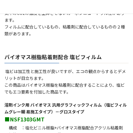
料である植物が育つ時に光合成で吸収されたCO2であるため、大
気中のCO2の濃度を上昇させないカーボンニュートラル性があり
ます。
フィルムに配合しているもの、粘着剤に配合しているものの２種
類があります。
バイオマス樹脂粘着剤配合 塩ビフィルム
塩ビは加工性と施工性が良いですが、エコの観点からするとデメ
リットが目立ちます。
この商品はバイオマス樹脂を粘着剤に配合することにより、塩ビ
でもエコ要素を付加した商品です。
溶剤インク用 バイオマス 汎用グラフィックフィルム（塩ビフィル
ムグレー糊 易施工タイプ）－グロスタイプ
■NSF1303GMT
構成 ：塩化ビニル樹脂+バイオマス樹脂配合アクリル粘着剤