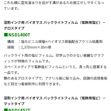
これも糊に空気溜まりを逃がす溝があるため施工がしやすくなっ
ています。
溶剤インク用 バイオマス バックライトフィルム（電飾用塩ビ）－
グロスタイプ
■NSD1400T
構成 ：塩化ビニル樹脂+バイオマス樹脂配合アクリル粘着剤
規格 ：1,370mm×30ｍ巻
バックライト用の塩ビフィルム。印字ムラの少ない美麗なグラフ
ィックが特徴のフィルムです。
スペースメディアで電飾塩ビフィルムというと、真っ先に提案する
一品です。
艶のあるグロスタイプで、アクリル板に貼り込み、店舗の店頭看板
など目立つ看板制作に利用できます。
溶剤インク用 バイオマス バックライトフィルム（電飾用塩ビ）－
マットタイプ
■NSD1452T