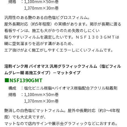
規格 ：1,100mm×50ｍ巻
1,370mm×30ｍ巻
汎用性のある艶のある白色塩ビグロスフィルム。
屋外長期対応（約5年程度）の実績があります。掲示が長期に渡る
看板サインは、施工も大がかりのため失敗のしにくい
貼りやすいフィルムを選定したいです。ＮＳＦ１３０３ＧＭＴは
糊に空気溜まりを逃がす溝があるため、
エア抜けがよく施工がしやすくエラーしにくいフィルムです。
溶剤インク用 バイオマス 汎用グラフィックフィルム（塩ビフィル
ムグレー糊 易施工タイプ）－マットタイプ
■NSF1390GMT
構成 ：塩化ビニル樹脂+バイオマス樹脂配合アクリル粘着剤
規格 ：1,100mm×50ｍ巻
1,370mm×30ｍ巻
艶消しの白色塩ビマットフィルム。屋外中長期対応（約3～4年程
度）でも大丈夫ですが、
マットなので店内サインや展示会グラフィックなどにおすすめ。