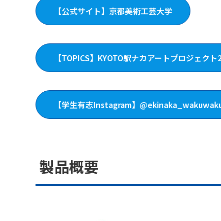
【公式サイト】京都美術工芸大学
【TOPICS】KYOTO駅ナカアートプロジェク
【学生有志Instagram】@ekinaka_wakuwak
製品概要