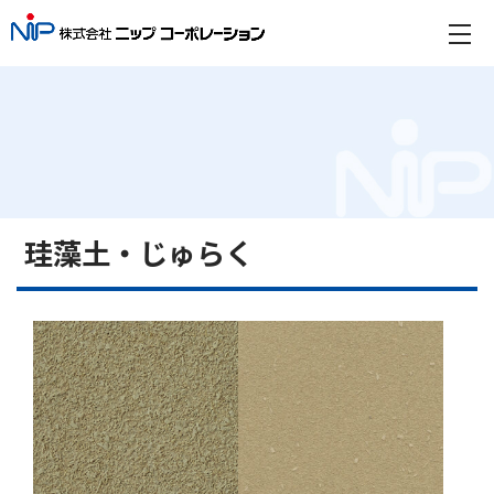
珪藻土・じゅらく