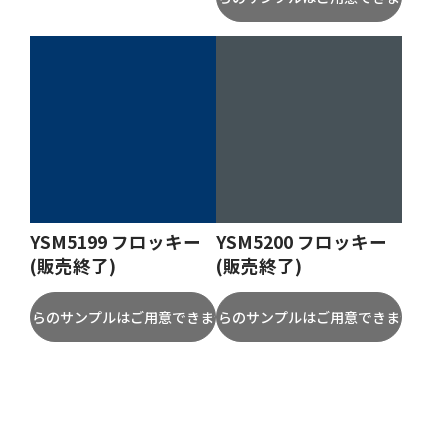
YSM5199 フロッキー
YSM5200 フロッキー
(販売終了)
(販売終了)