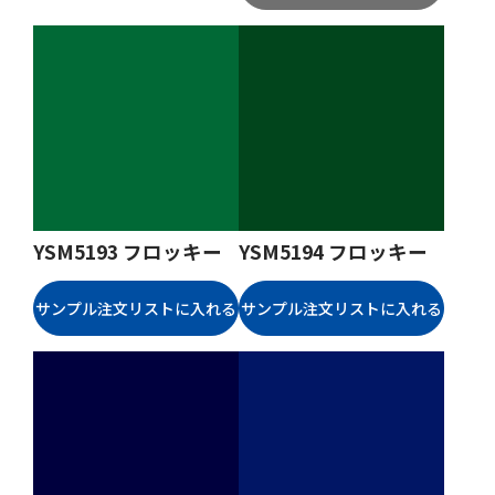
YSM5193 フロッキー
YSM5194 フロッキー