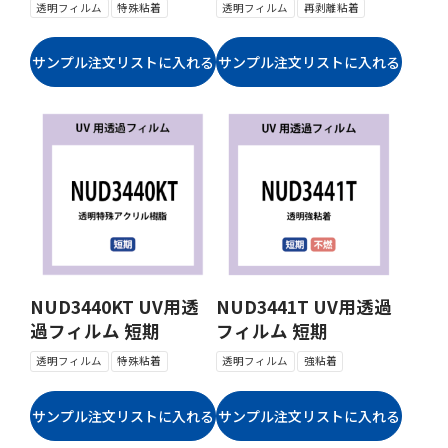
透明フィルム
特殊粘着
透明フィルム
再剥離粘着
NUD3440KT UV用透
NUD3441T UV用透過
過フィルム 短期
フィルム 短期
透明フィルム
特殊粘着
透明フィルム
強粘着