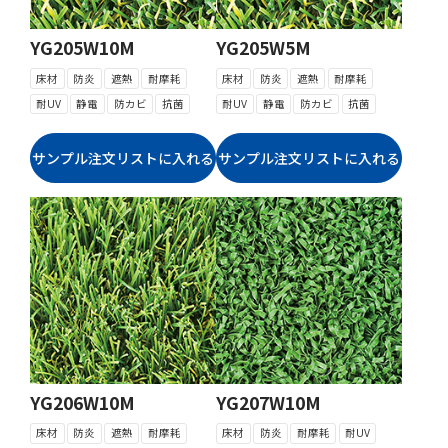
YG205W10M
YG205W5M
床材
防炎
遮熱
耐摩耗
床材
防炎
遮熱
耐摩耗
耐UV
静電
防カビ
抗菌
耐UV
静電
防カビ
抗菌
YG206W10M
YG207W10M
床材
防炎
遮熱
耐摩耗
床材
防炎
耐摩耗
耐UV