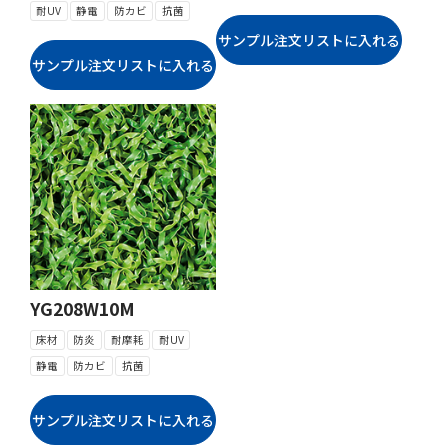
耐UV
静電
防カビ
抗菌
YG208W10M
床材
防炎
耐摩耗
耐UV
静電
防カビ
抗菌