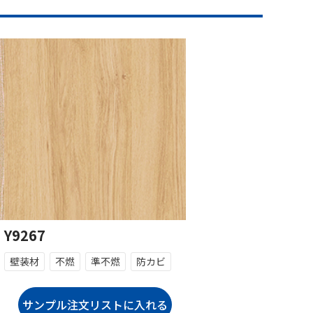
Y9267
壁装材
不燃
準不燃
防カビ