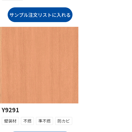
Y9291
壁装材
不燃
準不燃
防カビ