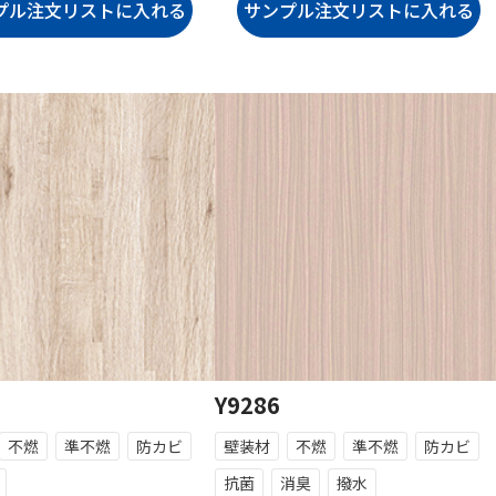
Y9286
不燃
準不燃
防カビ
壁装材
不燃
準不燃
防カビ
抗菌
消臭
撥水