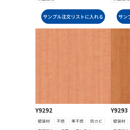
Y9292
Y9293
壁装材
不燃
準不燃
防カビ
壁装材