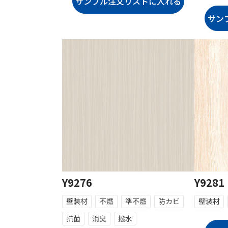
Y9276
Y9281
壁装材
不燃
準不燃
防カビ
壁装材
抗菌
消臭
撥水