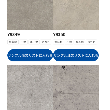
Y9349
Y9350
壁装材
不燃
準不燃
防カビ
壁装材
不燃
準不燃
防カビ