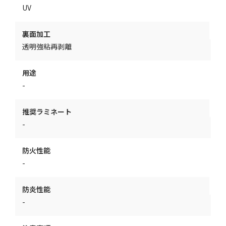
UV
裏面加工
透明強粘再剥離
用途
-
推奨ラミネート
-
防火性能
-
防炎性能
-