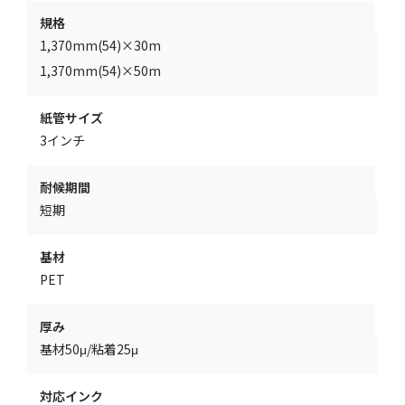
規格
1,370mm(54)×30m
1,370mm(54)×50m
紙管サイズ
3インチ
耐候期間
短期
基材
PET
厚み
基材50μ/粘着25μ
対応インク