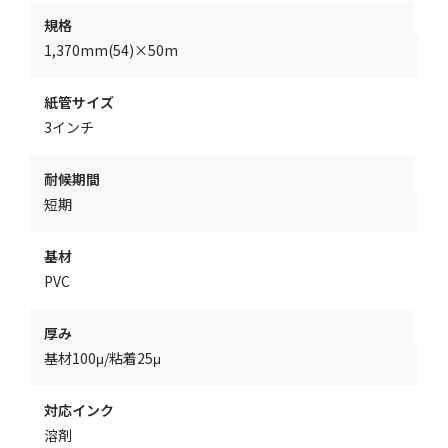
規格
1,370mm(54)×50m
紙管サイズ
3インチ
耐候期間
短期
基材
PVC
厚み
基材100μ/粘着25μ
対応インク
溶剤