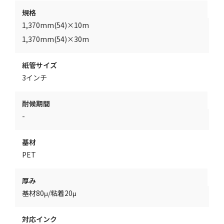
規格
1,370mm(54)×10m
1,370mm(54)×30m
紙管サイズ
3インチ
耐候期間
-
基材
PET
厚み
基材80μ/粘着20μ
対応インク