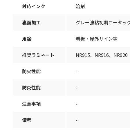
対応インク
溶剤
裏面加工
グレー強粘初期ロータッ
用途
看板・屋外サイン等
推奨ラミネート
NR915、NR916、NR920
防火性能
-
防炎性能
-
注意事項
-
備考
-