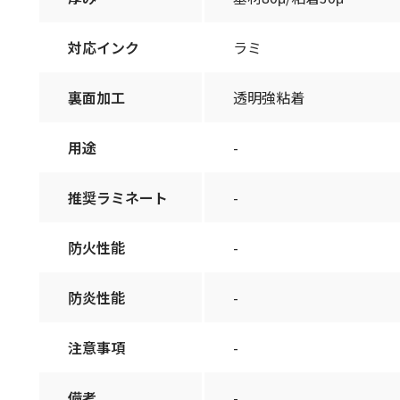
対応インク
ラミ
裏面加工
透明強粘着
用途
-
推奨ラミネート
-
防火性能
-
防炎性能
-
注意事項
-
備考
-